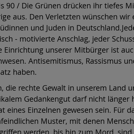
s 90 / Die Grünen
drücken ihr tiefes M
rige
aus. Den Verletzten wünschen wir 
 Jüdinnen und Juden in Deutschland.
Jed
gisch - motivierte
Anschlag, jeder Schus
he
Einrichtung unserer Mitbürger ist auc
wesen. Antisemitismus, Rassismus und
latz haben.
, die rechte Gewalt in unserem Land u
ikalem Gedankengut darf nicht länger
at eines Einzelnen
gewesen sein. Für da
eindlichen Muster, mit denen Mensche
griffen werden, bis hin zum Mord, sind