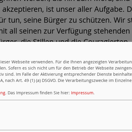
 akzeptieren, ist unser aller Aufgabe.
D
für tun, seine Bürger zu
schützen. Wir s
it all seinen zur
Verfügung stehenden 
ürger, die Stillen und die Couragierten, 
ft zu engagieren.
uf dieser Webseite verwenden. Für die Ihnen angezeigten Verarbei
en. Sofern es sich nicht um für den Betrieb der Webseite zwingen
ktiv sind. Im Falle der Aktivierung entsprechender Dienste beinhal
ür blinde und sehbehinderte Menschen
, nach Art. 49 (1) (a) DSGVO. Die Verarbeitungszwecke im Einzelnen
ung
. Das Impressum finden Sie hier:
Impressum
.