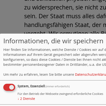
zu widersprechen, sie nicht zu
sein. Der Staat muss alles da
handlungsfähigen Staat, der m
vorgeht. Wir ermutigen alle
B
Informationen, die wir speichern
offene und
plurale Gesellscha
Hier finden Sie Informationen, welche Dienste / Cookies wir a
«
Weihnachtsgrüße
Informationen auf Ihrem Gerät gespeichert oder abgerufen werd
konfigurieren, so dass diese Cookies / Dienste bei Ihnen nicht a
Einrichtungen f
bestimmter personenbezogener Daten in Drittländer, u.a. die USA
Um mehr zu erfahren, lesen Sie bitte unsere
Datenschutzerklär
PARTEI
System, Essenziell
(immer erforderlich)
Mitglied werden.
Für den Betrieb der Webseite zwingend erforderliche Cookies
↓
2
Dienste