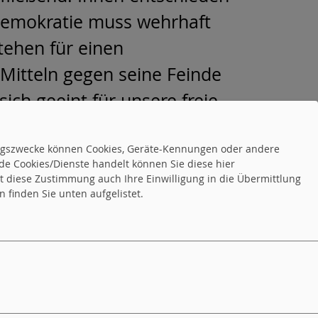
emokratie muss wehrhaft
tehen für einen
Mitteln gegen seine Feinde
sich geeint für unsere freie,
tungszwecke können Cookies, Geräte-Kennungen oder andere
de Cookies/Dienste handelt können Sie diese hier
tet diese Zustimmung auch Ihre Einwilligung in die Übermittlung
 bei Fahrbahnüberquerungen
»
 finden Sie unten aufgelistet.