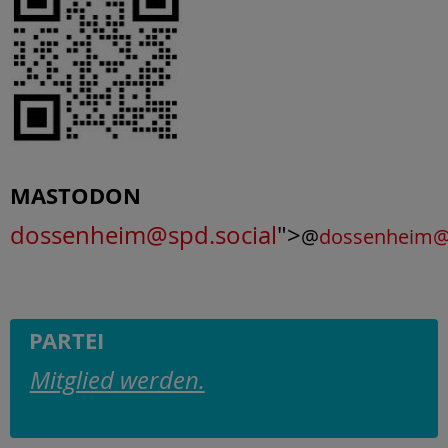
MASTODON
dossenheim@spd.social
">
@
dossenheim@s
PARTEI
Mitglied werden.